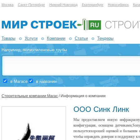
Москва
Санкт-Петербург
Нижний Новгород
Екатеринбург
Новосибирск
Каз
Товары
Услуги
Компании
Статьи
Тендеры
Например,
полиэтиленовые трубы
в Магасе
в названии
Строительные компании Магас
/ Информация о компании
ООО Синк Линк
Мы предоставляем новую инфракрасну
конфигурация, оснащена датчиками,So
пользуетсяхорошей оценкой и большим с
чтобы оправдать доверия и поддержку кл