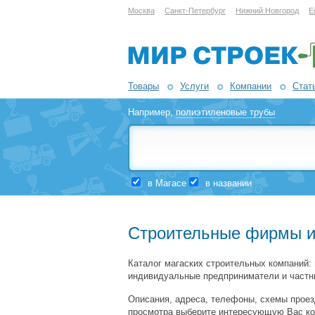
Москва
Санкт-Петербург
Нижний Новгород
Е
Товары
Услуги
Компании
Стат
Например,
полиэтиленовые трубы
в Магасе
в названии
Строительные фирмы и
Каталог магаских строительных компаний: 
индивидуальные предприниматели и частн
Описания, адреса, телефоны, схемы проез
просмотра выберите интересующую Вас ко