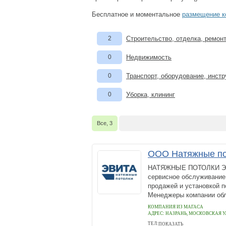
Бесплатное и моментальное
размещение к
2
Строительство, отделка, ремон
0
Недвижимость
0
Транспорт, оборудование, инст
0
Уборка, клининг
Все, 3
ООО Натяжные по
НАТЯЖНЫЕ ПОТОЛКИ ЭВИТ
сервисное обслуживание
продажей и установкой п
Менеджеры компании обл
КОМПАНИЯ ИЗ МАГАСА
АДРЕС:
НАЗРАНЬ, МОСКОВСКАЯ У
ТЕЛ:
ПОКАЗАТЬ
+7 800 5112909