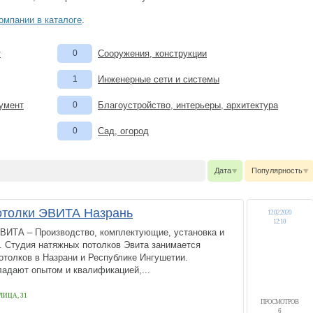
омпании в каталоге
.
т
0
Сооружения, конструкции
1
Инженерные сети и системы
румент
0
Благоустройство, интерьеры, архитектура
0
Сад, огород
Дата
Популярность
толки ЭВИТА Назрань
12.02.2020
12:10
А – Производство, комплектующие, установка и
. Студия натяжных потолков Эвита занимается
отолков в Назрани и Республике Ингушетии.
адают опытом и квалификацией,...
ЛИЦА, 31
ПРОСМОТРОВ
6