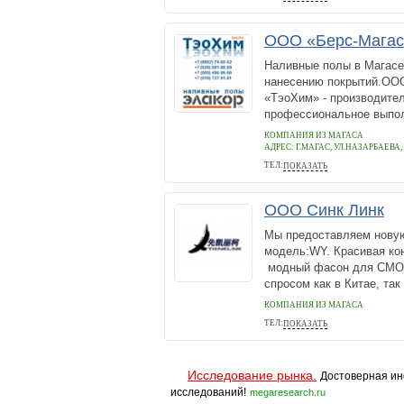
ООО «Берс-Магас
Наливные полы в Магасе
нанесению покрытий.ОО
«ТэоХим» - производите
профессиональное выполн
КОМПАНИЯ ИЗ МАГАСА
АДРЕС:
Г.МАГАС, УЛ.НАЗАРБАЕВА, 
ТЕЛ:
ПОКАЗАТЬ
+7 (918) 727 91 81
ООО Синк Линк
Мы предоставляем нову
модель:WY. Красивая кон
модный фасон для CMOS
спросом как в Китае, так
КОМПАНИЯ ИЗ МАГАСА
ТЕЛ:
ПОКАЗАТЬ
+86 132 8426 8705
Исследование рынка.
Достоверная ин
исследований!
megaresearch.ru