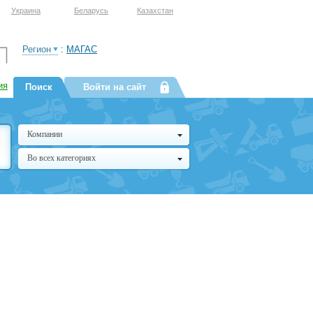
Украина
Беларусь
Казахстан
Регион
:
МАГАС
ия
Поиск
Войти на сайт
Компании
Во всех категориях