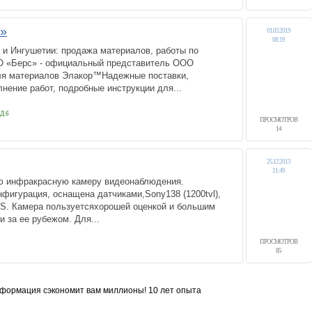
»
01.03.2019
08:19
 и Ингушетии: продажа материалов, работы по
О «Берс» - официальный представитель ООО
ля материалов Элакор™Надежные поставки,
ение работ, подробные инструкции для...
Д.6
ПРОСМОТРОВ
14
25.12.2013
11:49
ю инфракрасную камеру видеонаблюдения.
фигурация, оснащена датчиками,Sony138 (1200tvl),
. Камера пользуетсяхорошей оценкой и большим
 и за ее рубежом. Для...
ПРОСМОТРОВ
85
формация сэкономит вам миллионы! 10 лет опыта