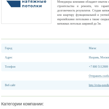
Менеджеры компании обладают опытом и
строительства и ремонта, что гаран
долговечность результатов. Студия нат
или квартиру функциональной и уютной
европейскими потолками а также скидка
натяжных потолках шириной до 5м.
Город
Магас
Адрес
Назрань, Москов
Телефон
+7 800 5112909
Отправить сооб
Веб сайт
http://evita-potol
Категории компании: