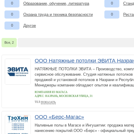
0
Образование, обучение, литература
0
Станд
0
Охрана труда и техника безопасности
0
Реста
0
Другое
Все, 2
ООО Натяжные потолки ЭВИТА Назра
НАТЯЖНЫЕ ПОТОЛКИ ЭВИТА – Производство, компле
сервисное обслуживание. Студия натяжных потолков
продажей и установкой потолков в Назрани и Республ
Менеджеры компании обладают опытом и квалификаци
КОМПАНИЯ ИЗ МАГАСА
АДРЕС:
НАЗРАНЬ, МОСКОВСКАЯ УЛИЦА, 31
ТЕЛ:
ПОКАЗАТЬ
+7 800 5112909
ООО «Берс-Магас»
Наливные полы в Магасе и Ингушетии: продажа матер
нанесению покрытий.ООО «Берс» - официальный пр