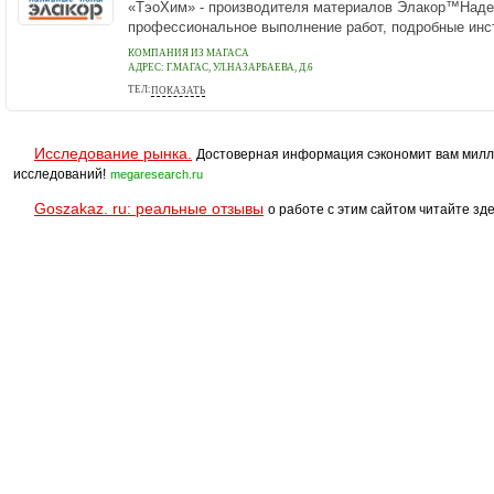
«ТэоХим» - производителя материалов Элакор™Наде
профессиональное выполнение работ, подробные инст
КОМПАНИЯ ИЗ МАГАСА
АДРЕС:
Г.МАГАС, УЛ.НАЗАРБАЕВА, Д.6
ТЕЛ:
ПОКАЗАТЬ
+7 (918) 727 91 81
Исследование рынка.
Достоверная информация сэкономит вам милл
исследований!
megaresearch.ru
Goszakaz. ru: реальные отзывы
о работе с этим сайтом читайте зде