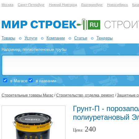
Москва
Санкт-Петербург
Нижний Новгород
Екатеринбург
Новосибирск
Каз
Товары
Услуги
Компании
Статьи
Тендеры
Например,
полиэтиленовые трубы
в Магасе
в названии
Строительные товары Магас
/
Строительство, отделка, ремонт
/
Защитные со
Грунт-П - порозап
полиуретановый Эл
240
Цена: