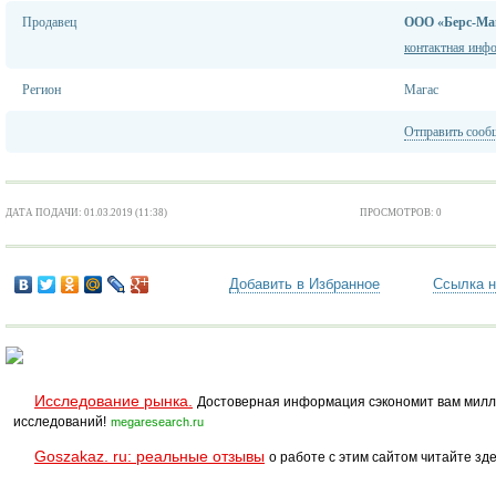
Продавец
ООО «Берс-Ма
контактная инф
Регион
Магас
Отправить сооб
ДАТА ПОДАЧИ: 01.03.2019 (11:38)
ПРОСМОТРОВ: 0
Добавить в Избранное
Ссылка н
Исследование рынка.
Достоверная информация сэкономит вам милл
исследований!
megaresearch.ru
Goszakaz. ru: реальные отзывы
о работе с этим сайтом читайте зде