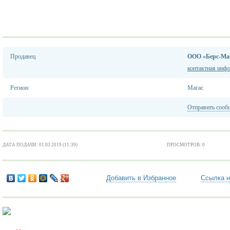
Продавец
ООО «Берс-Ма
контактная инф
Регион
Магас
Отправить сооб
ДАТА ПОДАЧИ: 01.03.2019 (11:39)
ПРОСМОТРОВ: 0
Добавить в Избранное
Ссылка н