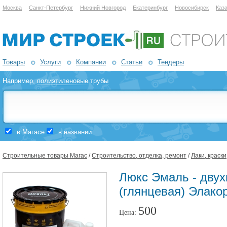
Москва
Санкт-Петербург
Нижний Новгород
Екатеринбург
Новосибирск
Каз
Товары
Услуги
Компании
Статьи
Тендеры
Например,
полиэтиленовые трубы
в Магасе
в названии
Строительные товары Магас
/
Строительство, отделка, ремонт
/
Лаки, краск
Люкс Эмаль - двух
(глянцевая) Элако
500
Цена: