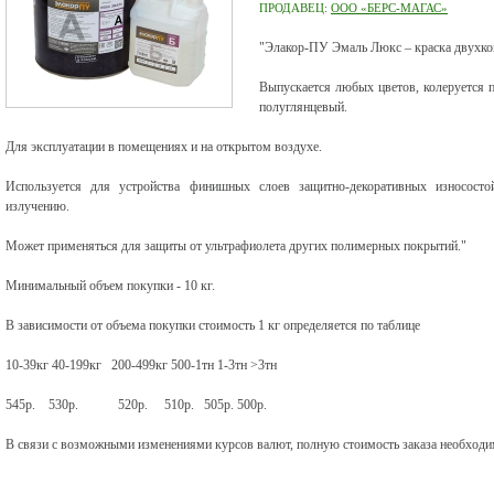
ПРОДАВЕЦ:
ООО «БЕРС-МАГАС»
"Элакор-ПУ Эмаль Люкс – краска двухком
Выпускается любых цветов, колеруется 
полуглянцевый.
Для эксплуатации в помещениях и на открытом воздухе.
Используется для устройства финишных слоев защитно-декоративных износосто
излучению.
Может применяться для защиты от ультрафиолета других полимерных покрытий."
Минимальный объем покупки - 10 кг.
В зависимости от объема покупки стоимость 1 кг определяется по таблице
10-39кг 40-199кг 200-499кг 500-1тн 1-3тн >3тн
545р. 530р. 520р. 510р. 505р. 500р.
В связи с возможными изменениями курсов валют, полную стоимость заказа необходим