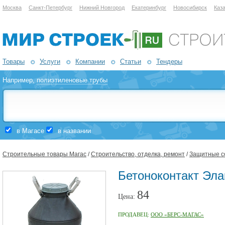
Москва
Санкт-Петербург
Нижний Новгород
Екатеринбург
Новосибирск
Каз
Товары
Услуги
Компании
Статьи
Тендеры
Например,
полиэтиленовые трубы
в Магасе
в названии
Строительные товары Магас
/
Строительство, отделка, ремонт
/
Защитные со
Бетоноконтакт Эла
84
Цена:
ПРОДАВЕЦ:
ООО «БЕРС-МАГАС»