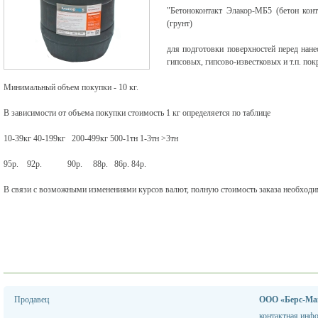
"Бетоноконтакт Элакор-МБ5 (бетон кон
(грунт)
для подготовки поверхностей перед нане
гипсовых, гипсово-известковых и т.п. пок
Минимальный объем покупки - 10 кг.
В зависимости от объема покупки стоимость 1 кг определяется по таблице
10-39кг 40-199кг 200-499кг 500-1тн 1-3тн >3тн
95р. 92р. 90р. 88р. 86р. 84р.
В связи с возможными изменениями курсов валют, полную стоимость заказа необходим
Продавец
ООО «Берс-Ма
контактная инф