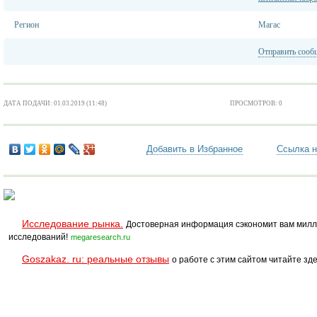
Регион
Магас
Отправить сооб
ДАТА ПОДАЧИ: 01.03.2019 (11:48)
ПРОСМОТРОВ: 0
Добавить в Избранное
Ссылка н
Исследование рынка.
Достоверная информация сэкономит вам милл
исследований!
megaresearch.ru
Goszakaz. ru: реальные отзывы
о работе с этим сайтом читайте зде