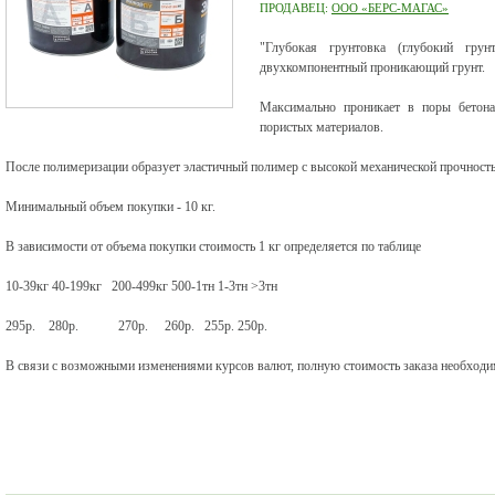
ПРОДАВЕЦ:
ООО «БЕРС-МАГАС»
"Глубокая грунтовка (глубокий гру
двухкомпонентный проникающий грунт.
Максимально проникает в поры бетона
пористых материалов.
После полимеризации образует эластичный полимер с высокой механической прочность
Минимальный объем покупки - 10 кг.
В зависимости от объема покупки стоимость 1 кг определяется по таблице
10-39кг 40-199кг 200-499кг 500-1тн 1-3тн >3тн
295р. 280р. 270р. 260р. 255р. 250р.
В связи с возможными изменениями курсов валют, полную стоимость заказа необходим