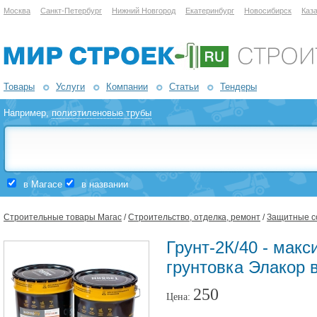
Москва
Санкт-Петербург
Нижний Новгород
Екатеринбург
Новосибирск
Каз
Товары
Услуги
Компании
Статьи
Тендеры
Например,
полиэтиленовые трубы
в Магасе
в названии
Строительные товары Магас
/
Строительство, отделка, ремонт
/
Защитные со
Грунт-2К/40 - мак
грунтовка Элакор 
250
Цена: