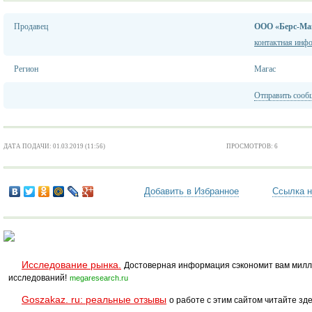
Продавец
ООО «Берс-Ма
контактная инф
Регион
Магас
Отправить сооб
ДАТА ПОДАЧИ: 01.03.2019 (11:56)
ПРОСМОТРОВ: 6
Добавить в Избранное
Ссылка н
Исследование рынка.
Достоверная информация сэкономит вам милл
исследований!
megaresearch.ru
Goszakaz. ru: реальные отзывы
о работе с этим сайтом читайте зде