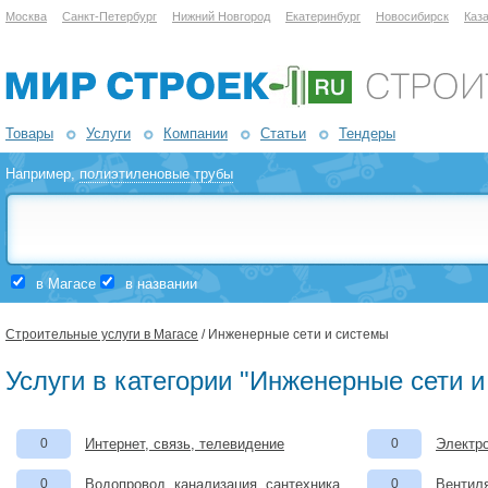
Москва
Санкт-Петербург
Нижний Новгород
Екатеринбург
Новосибирск
Каз
Товары
Услуги
Компании
Статьи
Тендеры
Например,
полиэтиленовые трубы
в Магасе
в названии
Строительные услуги в Магасе
/ Инженерные сети и системы
Услуги в категории "Инженерные сети и
0
Интернет, связь, телевидение
0
Электро
0
Водопровод, канализация, сантехника
0
Вентил